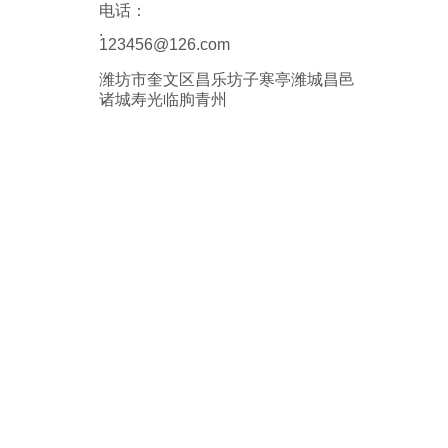
电话：
.
123456@126.com
潍坊市奎文区昌乐坊子寒亭潍城昌邑
诸城寿光临朐青州